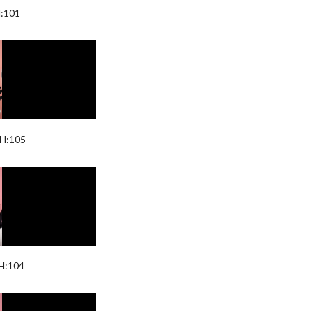
H:101
 H:105
 H:104