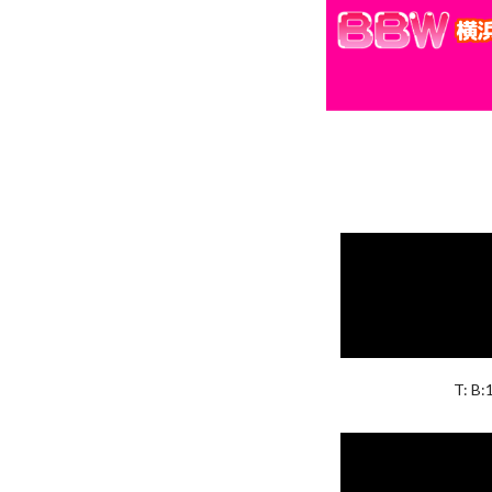
横
T: B: