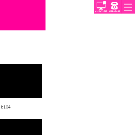
コ
ン
テ
ン
ツ
メ
ニ
ュ
ー
 H:104