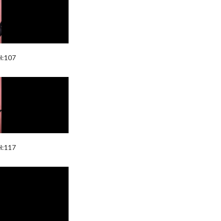
H:107
H:117