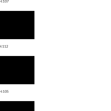
 H:107
H:112
 H:105