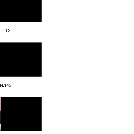
H:112
 H:145