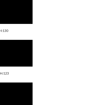
 H:130
 H:123