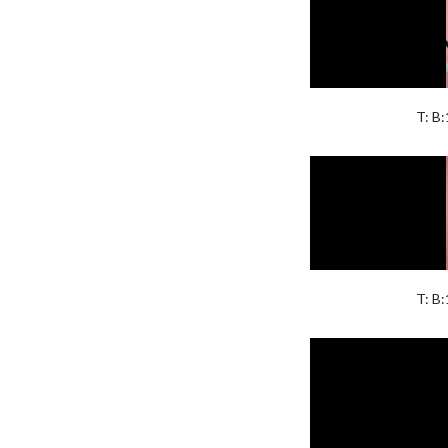
T: B
T: B