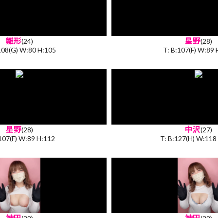
雛形
星野
(24)
(28)
108(G) W:80 H:105
T: B:107(F) W:89 
星野
中沢
(28)
(27)
:107(F) W:89 H:112
T: B:127(H) W:118
神田
神田