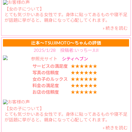
【女の子について】
とても気づかいある女性です。身体に貼ってあるものや寝不足
が話題に挙がると、親身になって心配してくれます。
» 続きを読む
【料金納得度】
かえらさんと楽しく過ごせて、特典もつくのでお得感ありで
す！
辻本〜TSUJIMOTO〜ちゃんの評価
2025/1/28 投稿者:いっちーJIJI
【プレイ内容】
参照元サイト
シティヘブン
ベッドに行くと、照明の調整もそこそこに笑顔でちゅうを求
めてくれるので、覆いかぶさって濃厚なキスを何度も交わし
サービスの満足度
★★★★★★
ます。するとかえらさんはセクシーモードになり、それだけ
写真の信頼度
★★★★★★
でもイキそうになってしまいます。
女の子のルックス
★★★★★★
料金の満足度
★★★★★★
【スタッフの対応】
お店の信頼度
★★★★★★
電話回数少ないのは、本当に助かります。
【女の子について】
とても気づかいある女性です。身体に貼ってあるものや寝不足
が話題に挙がると、親身になって心配してくれます。
» 続きを読む
【料金納得度】