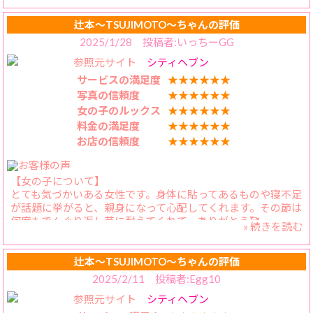
かえらさんと楽しく過ごせて、特典もつくのでお得感ありで
す！
辻本〜TSUJIMOTO〜ちゃんの評価
2025/1/28 投稿者:いっちーGG
【プレイ内容】
参照元サイト
シティヘブン
ベッドに行くと、照明の調整もそこそこに笑顔でちゅうを求
めてくれるので、覆いかぶさって濃厚なキスを何度も交わし
サービスの満足度
★★★★★★
ます。するとかえらさんはセクシーモードになり、それだけ
写真の信頼度
★★★★★★
でもイキそうになってしまいます。
女の子のルックス
★★★★★★
料金の満足度
★★★★★★
【スタッフの対応】
お店の信頼度
★★★★★★
電話回数少ないのは、本当に助かります。
【女の子について】
とても気づかいある女性です。身体に貼ってあるものや寝不足
が話題に挙がると、親身になって心配してくれます。その節は
何度もでんぐり返し芸に耐えてくれて、ありがとう🥰
» 続きを読む
【料金納得度】
かえらさんと楽しく過ごせて、特典もつくのでお得感ありで
辻本〜TSUJIMOTO〜ちゃんの評価
す！
2025/2/11 投稿者:Egg10
参照元サイト
シティヘブン
【プレイ内容】