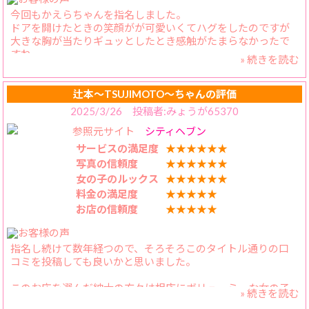
て、いつも信頼できるお店なので安心して遊べます。
今回もかえらちゃんを指名しました。
ドアを開けたときの笑顔がが可愛いくてハグをしたのですが
また近いうちに遊びに行きますので、その時も宜しくお願い
大きな胸が当たりギュッとしたとき感触がたまらなかったで
します❗️
すね。
» 続きを読む
裸になると迫力の大きな胸にお尻が私好みの体に興奮します
ね。
浴槽でのプレイは、ベッドでのプレイとまた違った感じがし
辻本〜TSUJIMOTO〜ちゃんの評価
ますね。
2025/3/26 投稿者:みょうが65370
ベッドに戻りプレイ再開濃厚なプレイで最高ですね。
参照元サイト
シティヘブン
プレイ中のかえらちゃんが凄く可愛くて何度もキスしちゃい
ました
サービスの満足度
★★★★★★
かえらちゃんを推しになっちゃいますね。次回も指名しま
写真の信頼度
★★★★★★
す。
女の子のルックス
★★★★★★
コースもさらに長いコースします。
料金の満足度
★★★★★
スタッフさんの対応も丁寧でした。
お店の信頼度
★★★★★
指名し続けて数年経つので、そろそろこのタイトル通りの口
コミを投稿しても良いかと思いました。
このお店を選んだ紳士の方々は相応にボリューミーな女の子
» 続きを読む
を求めていると思いますが、迷った時は彼女でまず間違いが