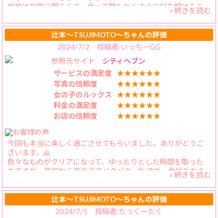
乳首を弄ばれている自身を、
性格は非常に明るくて、会って間もなくすぐに打ち解けるこ
» 続きを読む
またそんなお姉さんが
とができたと思います。
自分の施しであそこが
積極的に会話をしてくれて、人見知りの自分でもまったく問
何度も何度もきゅっきゅっと
題なくとても楽しい時間を過ごしました。
辻本〜TSUJIMOTO〜ちゃんの評価
しまってびしょびしょに
2024/7/2 投稿者:いっちーGG
濡れてていく様を
写真の通りスタイルはとてもグラマーで、服の上からでもわか
想像してください🐸
参照元サイト
シティヘブン
るくらいの立派な巨乳です。
サービスの満足度
★★★★★★
さあ、いま、
【料金納得度】
写真の信頼度
★★★★★★
漢の夢を叶える時が来ました。
非常に納得です。むしろ安いとすら思いました！
女の子のルックス
★★★★★★
“憧れるのはやめましょう”
料金の満足度
★★★★★★
【プレイ内容】
“胸をはって濡れ合いましょう”
お店の信頼度
★★★★★★
とにかくキスをたくさんしてくれます。始まりから終わりま
でずっとしていたような気がします 笑
今回も本当に楽しく過ごさせてもらいました。ありがとうご
こちらから責めると非常に感度がよく、漏れる吐息や声でさ
ざいます。🙇
らに興奮しました。
色々なものがクリアになって、ゆったりとした時間を取った
攻守交代してみると、すごいテクニックでした。
のですが、最初から最後までバタバタ…😅 途中、余裕をかま
密着してのプレイが多く、肌のふれあいで精神的にも満たさ
» 続きを読む
しちゃうからなんでしょうけど、それもかえらさんと遊ぶの
れました。
には折り込まないと？(笑)
○○外しは、ただのお願いから恒例行事に神格化されつつあ
辻本〜TSUJIMOTO〜ちゃんの評価
り、毎度緊張しますよ！また、その直後のバックハグが、ロ
【スタッフの対応】
2024/7/5 投稿者:たっくーたく
ケットパイの眺めも相まって、垂涎もの！😋