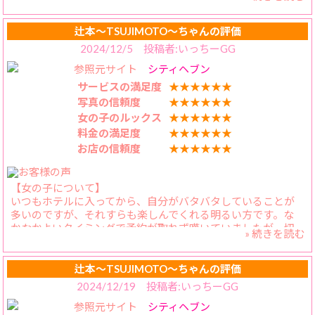
【料金納得度】
イベントはお得に遊べます。その値段でかえらさんのような
辻本〜TSUJIMOTO〜ちゃんの評価
素敵な方と遊べるのですから。
2024/12/5 投稿者:いっちーGG
参照元サイト
シティヘブン
【プレイ内容】
私もキスが好きなので、うがいをしてからちゅうちゅうしま
サービスの満足度
★★★★★★
くりです。かえらさんのロケットパイは本当に見事！たっぷ
写真の信頼度
★★★★★★
り詰まってて、身体が揺れるといい感じで揺れて鼻ぢもので
女の子のルックス
★★★★★★
す。下から見るかえらさんのバディは、エロティックそのもの
料金の満足度
★★★★★★
です！
お店の信頼度
★★★★★★
【スタッフの対応】
予約の際もこちらの思いを汲み取っていただき、助かります。
【女の子について】
いつもホテルに入ってから、自分がバタバタしていることが
多いのですが、それすらも楽しんでくれる明るい方です。な
かなかよいタイミングで予約が取れず嘆いていましたが、切
» 続きを読む
り替えようと励ましてくれます。
【料金納得度】
辻本〜TSUJIMOTO〜ちゃんの評価
かえらさんのようなビーナス体型の方と、この価格で遊べる
2024/12/19 投稿者:いっちーGG
のは、本当にお得です、
参照元サイト
シティヘブン