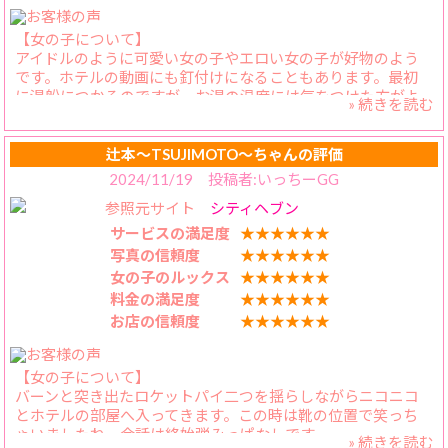
女の子・コスパ・スタッフ対応すべてよくて非の打ちどころ
のない満点5.0です。
【女の子について】
アイドルのように可愛い女の子やエロい女の子が好物のよう
です。ホテルの動画にも釘付けになることもあります。最初
に湯船につかるのですが、お湯の温度には気をつけた方がよ
» 続きを読む
いです。40度でも熱いらしいので。あれを8本使えばなんてこ
とも(笑)
辻本〜TSUJIMOTO〜ちゃんの評価
【料金納得度】
2024/11/19 投稿者:いっちーGG
お安い価格帯でかえらさんと遊べるのはありがたいです。
参照元サイト
シティヘブン
【プレイ内容】
サービスの満足度
★★★★★★
ベッドに行けば、エロティックモード全開です。本当にキス
写真の信頼度
★★★★★★
好きで、くちびるの周りが赤くなるくらいキスを交わしま
女の子のルックス
★★★★★★
す！声を出してもらってもよいのに、恥ずかしがって我慢して
料金の満足度
★★★★★★
いるのも、可愛さ満点です。
お店の信頼度
★★★★★★
【スタッフの対応】
チャットでも反応よく回答頂けるので、助かります。
【女の子について】
バーンと突き出たロケットパイ二つを揺らしながらニコニコ
とホテルの部屋へ入ってきます。この時は靴の位置で笑っち
ゃいましたね。会話は終始弾みっぱなしです。
» 続きを読む