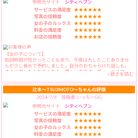
参照元サイト
シティヘブン
幼少期やムラムラ青春期、
谷間を見せつけるお姉様や
サービスの満足度
★★★★★★
揺れるお姉様など
写真の信頼度
★★★★★★
ムラムラしちゃうお姉様が
女の子のルックス
★★★★★★
近所におりましたでしょうか?
料金の満足度
★★★★★★
お店の信頼度
★★★★★★
そこまで遡らなくても
お仕事場に明るくて
とってもボインなOLさんを拝んで
【女の子について】
“何をおかずに
前回時間が短かったこともあり、今度は大したことありませ
ひとりエッチしてるんだろう?”
んが少し長めで予約しました。自分のおちゃらけた話しも、
こっそり
すぐに返しを入れてくれる、優しい方です。ヴィーナスで
妄想された事ありますよね?
» 続きを読む
す。用意したお試しチャレンジも楽しんでくれて、さすがの結
果を叩き出してくれました。
そんな漢の真っ直ぐなロマン。
【料金納得度】
辻本〜TSUJIMOTO〜ちゃんの評価
叶えてくれるのが“かえらちゃん”💕
かえらさんのような優しい方と遊べて、この料金は嬉しいで
2024/7/9 投稿者:いっちーGG
す。
かえらちゃんのプロフィや
参照元サイト
シティヘブン
【プレイ内容】
日記だけで満足され、
趣向を変えて楽しもうと色々な姿勢でいちゃいちゃしまし
かえらちゃんを未体験なお兄様は
サービスの満足度
★★★★★★
た。コスプレも初めての柔道着ということで、楽しんでくれ
“❓それ違う人じゃない❓“
写真の信頼度
★★★★★★
ました。
と思うのは、
女の子のルックス
★★★★★★
【スタッフの対応】
クリリンの想像に難くありません。
料金の満足度
★★★★★★
チャットで対応いただけて、助かってます。
（おちん◯んは堅いですが）