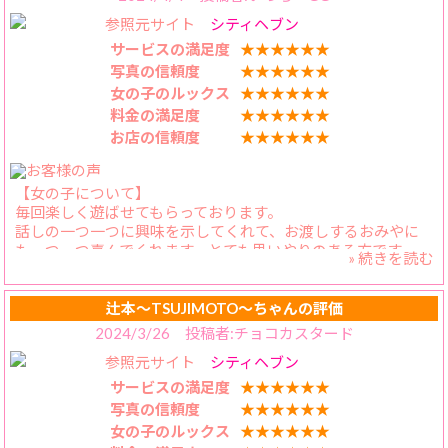
が、イベント価格はポイント併用含めご検討願います。
参照元サイト
シティヘブン
【プレイ内容】
かえらさんのお胸をモミモミすることから始めることが多い
サービスの満足度
★★★★★★
のですが、本当に良い形をしており、揉み答えバツグンで
写真の信頼度
★★★★★★
す！お互いキス好きなので、時間の多くをキスと笑いで費や
女の子のルックス
★★★★★★
してます！
料金の満足度
★★★★★★
【スタッフの対応】
お店の信頼度
★★★★★★
相変わらず、電話の回数が少なく済むのは、本当に有難いで
すね。
【女の子について】
毎回楽しく遊ばせてもらっております。
話しの一つ一つに興味を示してくれて、お渡しするおみやに
も一つ一つ喜んでくれます。とても思いやりのある方です。
» 続きを読む
ホテル選びが思うように行かなかったときも、前向きな提案
をしてくれて、スッキリしました。
辻本〜TSUJIMOTO〜ちゃんの評価
【料金納得度】
2024/3/26 投稿者:チョコカスタード
イベントが変わりちょっと高めになりましたが、かえらさん
参照元サイト
シティヘブン
のような素敵な方と遊べるのに、とてもリーズナブルです。
サービスの満足度
★★★★★★
【プレイ内容】
写真の信頼度
★★★★★★
お風呂からちゅうちゅうしまくり、ベッドへ行ってかえらさ
女の子のルックス
★★★★★★
んの特徴であるロケットパイを堪能します。