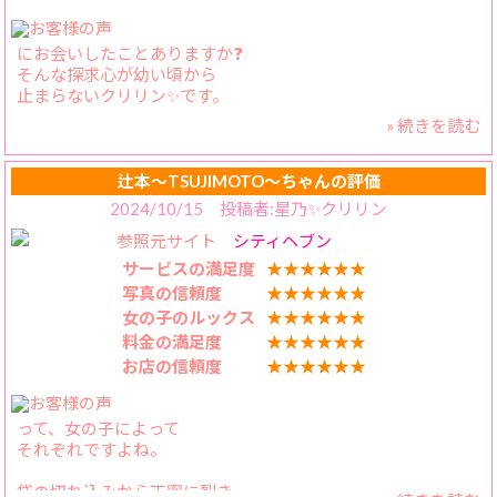
【スタッフの対応】
にお会いしたことありますか❓
安定の対応、いつもありがとうございます。
そんな探求心が幼い頃から
止まらないクリリン✨です。
» 続きを読む
いるんです✨
BBW横浜さんには。
しかもぽっちゃりさんなのに。
辻本〜TSUJIMOTO〜ちゃんの評価
2024/10/15 投稿者:星乃✨クリリン
ややウェービーな艶髪を
参照元サイト
シティヘブン
バサッとワンレンして、
からの流し目で
サービスの満足度
★★★★★★
豊満な胸と小さい乳首で
写真の信頼度
★★★★★★
圧してくる、その瞬間は
女の子のルックス
★★★★★★
とんでもなく幸福感です✨
料金の満足度
★★★★★★
お店の信頼度
★★★★★★
きっと特別ななにかを
お持ちなかえらちゃん
にしかできないでしょう。
って、女の子によって
それぞれですよね。
しかも時折、
笑顔で「ぇへへぇ」って
袋の切れ込みから丁寧に裂き
可愛い声が降り注ぐんです。