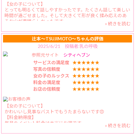
【女の子について】
とっても明るくて話しやすかったです。たくさん話して楽しい
時間が過ごせました。そして大きくて形が良く揉み応えのあ
るお山が素晴らしかったです。
» 続きを読む
【料金納得度】
めっちゃお得！
【プレイ内容】
辻本〜TSUJIMOTO〜ちゃんの評価
パ◯ズリでフィニッシュしたこと無かったのでお願いしまし
2025/6/21 投稿者:乳の呼吸
た。大きなお山でち◯こを程よい弾力で包み込んでのパ◯ズ
参照元サイト
シティヘブン
リは絶品でした。柔らかさと弾力、そして形。どれも素晴ら
しい正に美乳でした。
サービスの満足度
★★★★★★
【スタッフの対応】
写真の信頼度
★★★★★★
びっくりするくらい丁寧で感じが良かったです。
女の子のルックス
★★★★★★
料金の満足度
★★★★★★
お店の信頼度
★★★★★★
【女の子について】
かわいいし見事なバストでもうたまらないです😍
【料金納得度】
毎月のイベント料金は本当にお得です
» 続きを読む
【プレイ内容】
前日に空き時間があるけど長めの時間で遊べるか心配だった