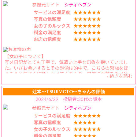
電話応対が非常に丁寧でした。
参照元サイト
シティヘブン
おみやを渡すにも、ただ渡すだけでなく趣向を凝らしてるの
ですが、嫌がるどころか喜んで付き合ってくれて。😭
サービスの満足度
★★★★★★
あ、もちろん普通渡せば、感動しながら受け取ってくれます
写真の信頼度
★★★★★★
よ！そんな、ピュアで心優しき女の子が、かえらさんです
女の子のルックス
★★★★★★
ー。
料金の満足度
★★★★★★
お店の信頼度
★★★★★★
【女の子について】
写メ日記がとても丁寧で、気遣い上手な印象を抱いていまし
た。いざお会いするとその想像は的中で、こちらの緊張をほ
ぐそうと気さくに話しかけてくれたり、自然に距離を近づけ
» 続きを読む
てムードを作ってくださったりと、本当に人とかかわる才能
があると感じました。終始、笑顔で接してくれるので安心し
てプレイに移れました。
辻本〜TSUJIMOTO〜ちゃんの評価
2024/6/29 投稿者:30代の坂本
【料金納得度】
参照元サイト
シティヘブン
かなり良心的です。あと数千円高くても通います。
サービスの満足度
★★★★★★
【プレイ内容】
写真の信頼度
★★★★★
対面してからすぐに身体を密着させてくれるほど、積極的な
女の子のルックス
★★★★★★
印象です。プレイの希望を聞かれている最中から、愚息をい
料金の満足度
★★★★★