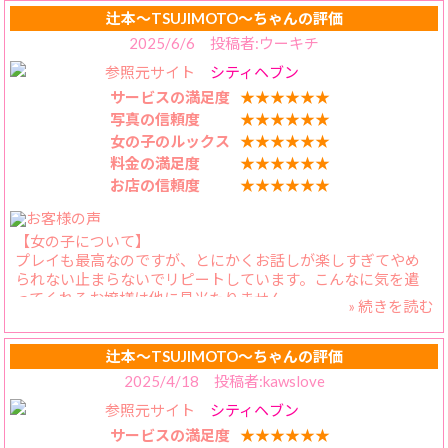
ので電話で確認したところイベントの＋10分の時間で案内可
辻本〜TSUJIMOTO〜ちゃんの評価
能との事で予約を確定してもらいすぐにホテルも予約🏨
2025/6/6 投稿者:ウーキチ
これまで時間が合わず予約取れなくてやっと会えるのでもう
参照元サイト
シティヘブン
ウキウキ😍
いざご対面すると予想に反してまぁなんともフレンドリーで
サービスの満足度
★★★★★★
明るい女の子でした❤️
写真の信頼度
★★★★★★
喋るの大好きであっという間に打ち解けられる陽キャでこれ
女の子のルックス
★★★★★★
はもう勝ち確👍
料金の満足度
★★★★★★
プレイに関しては濃厚な恋人イチャイチャで楽しめたのです
お店の信頼度
★★★★★★
が何より持ち前の明るいキャラでお喋りも楽しく友達や彼女
と会話している様な時間を過ごしちょっとドジっ子な一面も
見えて純粋に楽しい時間を充実しました☺️
【女の子について】
最後のシャワーを済ませた後の私のタバコを見て同じマンガ
プレイも最高なのですが、とにかくお話しが楽しすぎてやめ
にハマっていた事もあり親近感が湧きました😘
られない止まらないでリピートしています。こんなに気を遣
なかなか予約取れないけどまた会っていろんなお話しをもっ
ってくれるお嬢様は他に見当たりません。
としたいです！
» 続きを読む
【料金納得度】
【スタッフの対応】
本指名料金が無料のイベント（チアガールイベント）はすご
長い時間を遊べる様に案内していただきありがとうございま
く良いと思いました。新規客のイベントが多い中で、リピー
辻本〜TSUJIMOTO〜ちゃんの評価
した！
ターのお客さんにもっと光を当ててほしい。
2025/4/18 投稿者:kawslove
【プレイ内容】
参照元サイト
シティヘブン
ラブラブのイチャイチャからの感度抜群でＳ派の自分からす
ると最高なんです。πとムチムチボディも素晴らしいんです
サービスの満足度
★★★★★★