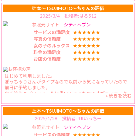
ないはずです！体型は、想像以上の大きさで張りがありつつ
も小さくて可愛い乳首のバスト、主張し過ぎないウエスト、
辻本〜TSUJIMOTO〜ちゃんの評価
迫力満点ながら適度に締まったヒップ、全てが最高レベルだ
2025/3/4 投稿者:はる512
と思います。
参照元サイト
シティヘブン
口を開けば止まらないお喋りさんながら、優しさもある非常
サービスの満足度
★★★★★★
に明るい人柄で、気が付けばあっという間に時間が過ぎてい
写真の信頼度
★★★★★★
る事は間違いありません。正にQUEEN OF BBW！
女の子のルックス
★★★★★★
料金の満足度
★★★★★★
お店の信頼度
★★★★★★
はじめて利用しました。
ぽっちゃりさんがタイプなので以前から気になっていたので
前日に予約しました。
良く笑うとプロフィールに書いてあったのですがニコニコと
» 続きを読む
よくわらうのですよ本当にでもね笑うと笑顔が凄く可愛いで
すね
裸になると迫力胸の大きさ凄いです。巨乳好きの私には、嬉
辻本〜TSUJIMOTO〜ちゃんの評価
しく思いますね
2025/1/28 投稿者:JIJIいっちー
プレイも濃厚でした。満足ですね
参照元サイト
シティヘブン
あとお尻もほどほどに良く
かえらちゃんを指名して良かったです
サービスの満足度
★★★★★★