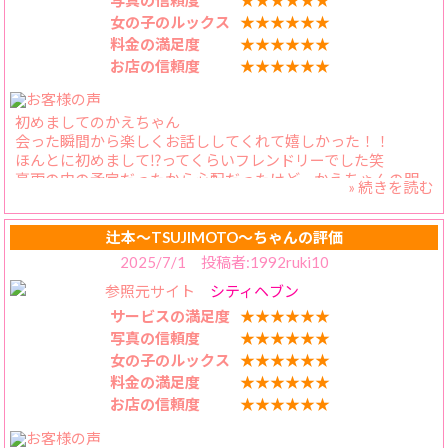
写真の信頼度
★★★★★★
女の子のルックス
★★★★★★
声も笑顔も可愛いムチムチかえちゃん！また遊びにいきま
料金の満足度
★★★★★★
す！
お店の信頼度
★★★★★★
初めましてのかえちゃん
会った瞬間から楽しくお話ししてくれて嬉しかった！！
ほんとに初めまして⁉︎ってくらいフレンドリーでした笑
豪雨の中の予定だったから心配だったけど、かえちゃんの明
» 続きを読む
るさのおかげか来る時は雨も止んで濡れなかったみたいでよ
かったです！
少し前に到着してた僕は雨でずぶ濡れでしたが、そんな事も
辻本〜TSUJIMOTO〜ちゃんの評価
明るく笑い飛ばしてくれる優しいかえちゃん！
2025/7/1 投稿者:1992ruki10
参照元サイト
シティヘブン
他の皆さんの評判通りの明るさとナイスバディで終始笑って
楽しく気持ちよく過ごせました！
サービスの満足度
★★★★★★
ムチムチボディも優しくも激しいキスもおすすめです！
写真の信頼度
★★★★★★
女の子のルックス
★★★★★★
声も笑顔も可愛いムチムチかえちゃん！また遊びにいきま
料金の満足度
★★★★★★
す！
お店の信頼度
★★★★★★