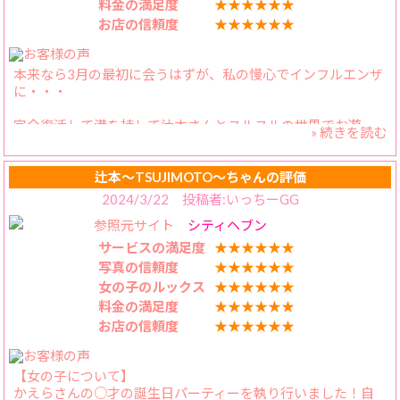
料金の満足度
★★★★★★
イチャイチャ出来て、本当にありがたや～。
お店の信頼度
★★★★★★
【スタッフの対応】
安定の対応です。いつもありがとうございます。
本来なら3月の最初に会うはずが、私の慢心でインフルエンザ
に・・・
完全復活して満を持して辻本さんとヌルヌルの世界でお遊
» 続きを読む
び！
大きめなお風呂だったけど、完璧なローション風呂を作って
くれて大満足！ご本人もご満悦でお互い大はしゃぎして楽し
辻本〜TSUJIMOTO〜ちゃんの評価
みました、ぬるぬる状態で後ろからの素股は興奮必至、お胸
2024/3/22 投稿者:いっちーGG
を扉におしつけながらするともっと最高です
参照元サイト
シティヘブン
ベッドでもお互いせめあってたくさん発射しました
サービスの満足度
★★★★★★
まだまだ辻本さんと遊びたかったですが、夜勤が待っていた
写真の信頼度
★★★★★★
のでほどほど(全力)で楽しみました
女の子のルックス
★★★★★★
料金の満足度
★★★★★★
また時間が出来たら絶対指名します
お店の信頼度
★★★★★★
【女の子について】
かえらさんの○才の誕生日パーティーを執り行いました！自