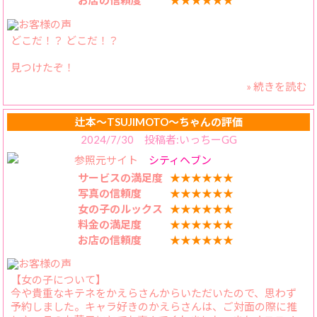
お店の信頼度
★★★★★★
あります！ロケットパイは前進あるのみ！まさに1,2を争う
BBW体型と言えますよ！💯
【スタッフの対応】
どこだ！？ どこだ！？
電話連絡が少ないのは助かります。
見つけたぞ！
» 続きを読む
笑いの魔術師！それは紛れもなく
辻本かえらちゃん！
辻本〜TSUJIMOTO〜ちゃんの評価
流石に毎度毎度やられてばかりではいかんな
2024/7/30 投稿者:いっちーGG
なんとしても祓わねばならん
参照元サイト
シティヘブン
祓われてばかりで癪だから今度こそ
サービスの満足度
★★★★★★
腹がよじれるくらいに笑わせねば
写真の信頼度
★★★★★★
悪祓弾でお仕置だぞ！
女の子のルックス
★★★★★★
料金の満足度
★★★★★★
本人曰く 清楚でおしとやかな性格だそうですよっ ꉂ🤣𐤔
お店の信頼度
★★★★★★
おしとやか〜？ お・し・と・や・か〜！？
毎度毎度 とてもにぎやかな楽しい かえらちゃんしか
【女の子について】
見た事がないもんね … ꉂ🤣𐤔
今や貴重なキテネをかえらさんからいただいたので、思わず
予約しました。キャラ好きのかえらさんは、ご対面の際に推
笑いで腹筋が鍛えられる子は