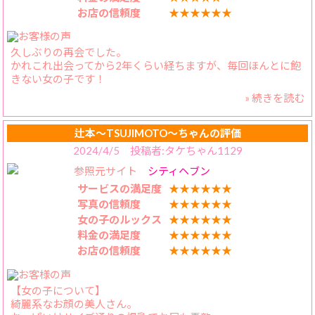
じってくる痴女っぷりです。シャワーを浴びる前から、対面
お店の信頼度
★★★★★★
座位のような体勢で、骨抜きになるくらい唇を奪われまし
た。まんまとメロメロにさせられたまま、お風呂へ移動しま
した。
久しぶりの再会でした。
お風呂では適度に会話をしながら、密着して洗体プレイ。視
かれこれ出会ってから2年くらい経ちますが、毎回ほんとに飽
線に困ってしまうほどの豊満なバストを身体に押し付けてく
きない女の子です！
れました。太ももで愚息を挟み、ももコキまで。。。
ベッドに移ると、痴女プレイが炸裂でした。気さくな笑顔が
» 続きを読む
テクニックはもちろん会話のテンポもほんとに合うのでいつ
急にえっちな目つきにかわりました。ものすごく濃厚なキス
も話しすぎて時間ギリギリになることもありますが、、笑
からの全身リップ。感じるところを探すかのようにくまなく
辻本〜TSUJIMOTO〜ちゃんの評価
キスされました。濃厚なフェラと焦らすような玉舐めもたま
プレイも一生懸命で、お互い好きな所を分かってる分責めた
らなかったです。時折、感じる自分の顔を見てくるのが、ま
2024/4/5 投稿者:タケちゃん1129
り責められたりが楽しくて大満足です！！
た興奮をさそいます。
参照元サイト
シティヘブン
騎乗位素股で何度も愚息を密着させられ、かえらさんのオナ
最近は仕事もプライベートも忙しいのであまり頻繁には会い
ニーに使われているような感覚でした。また、感じすぎてい
サービスの満足度
★★★★★★
に行けないけどここぞってときは必ずかえらさんに会いに行
ると「離さないで？」と自分の手を掴み、かえらさんの爆乳
写真の信頼度
★★★★★★
きます😚
を鷲掴みにするよう要求してくれました。手に余る爆乳はな
女の子のルックス
★★★★★★
んとも美しくて、僕の右手は幸せに包まれていました。こん
料金の満足度
★★★★★★
会話で癒されたい、イチャイチャで癒されたい人は絶対にお
な積極的に振る舞ってくれる女の子はいままでいなかったの
お店の信頼度
★★★★★★
すすめですよー！！
で感動しました。結局、イッたあとも何度もたたせられて3回
まあすでに人気なので言うまでもないけど笑
も搾り取られました。。。サキュバスかえら降臨です。こん
また必ず会いに行きます🥺
な積極的な彼女がほしいって思わされました。またお会いし
【女の子について】
たいです。
綺麗系なお顔の美人さん。