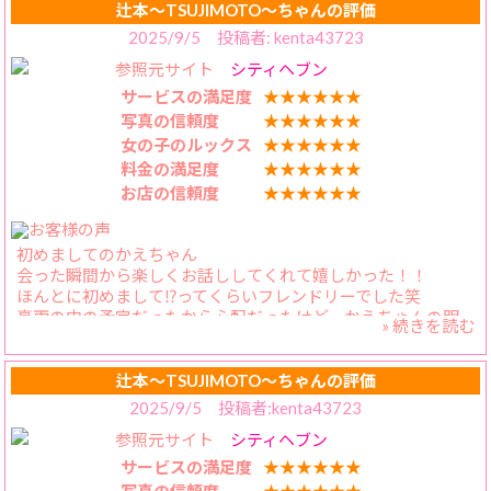
す。色白で、清潔感があります。
辻本〜TSUJIMOTO〜ちゃんの評価
2025/9/5 投稿者: kenta43723
性格: とても明るい性格で、愛嬌があります。誰とでもすぐ
参照元サイト
シティヘブン
に仲良くなれるので、初めて会う人でも安心して楽しめま
す。
サービスの満足度
★★★★★★
写真の信頼度
★★★★★★
サービス: イチャイチャから本気モードへ移行すると別人
女の子のルックス
★★★★★★
か？というぐらい濃厚なサービスがはじまります。
料金の満足度
★★★★★★
そのギャップにハマりそうです。
お店の信頼度
★★★★★★
初めましてのかえちゃん
会った瞬間から楽しくお話ししてくれて嬉しかった！！
ほんとに初めまして⁉︎ってくらいフレンドリーでした笑
豪雨の中の予定だったから心配だったけど、かえちゃんの明
» 続きを読む
るさのおかげか来る時は雨も止んで濡れなかったみたいでよ
かったです！
少し前に到着してた僕は雨でずぶ濡れでしたが、そんな事も
辻本〜TSUJIMOTO〜ちゃんの評価
明るく笑い飛ばしてくれる優しいかえちゃん！
2025/9/5 投稿者:kenta43723
参照元サイト
シティヘブン
他の皆さんの評判通りの明るさとナイスバディで終始笑って
楽しく気持ちよく過ごせました！
サービスの満足度
★★★★★★
ムチムチボディも優しくも激しいキスもおすすめです！