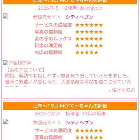
辻本〜TSUJIMOTO〜ちゃんの評価
2026/7/5 投稿者: doronjyoin
参照元サイト
シティヘブン
サービスの満足度
★★★★★★
写真の信頼度
★★★★★★
女の子のルックス
★★★★★★
料金の満足度
★★★★★★
お店の信頼度
★★★★★
【女の子について】
終始、笑顔でお話しやすい雰囲気で接していただきました。
随所に気遣いが感じられ、大変素敵な時間を過ごさせていた
だきました。
» 続きを読む
また再訪したいと思える方でした。
辻本〜TSUJIMOTO〜ちゃんの評価
【料金納得度】
2025/10/24 投稿者: 30代の坂本
この価格帯でこのクオリティは充分満足
参照元サイト
シティヘブン
イベントが複数あるのもユーザーにとってはありがたい限り
です。
サービスの満足度
★★★★★★
写真の信頼度
★★★★★★