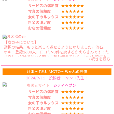
そう、
かえらさんのような可愛い方とこな金額で遊べるなんて、コ
もうそれは豪快で痛快な
サービスの満足度
★★★★★★
スパ良きです。
“かえらワールド”
写真の信頼度
★★★★★★
女の子のルックス
★★★★★★
【プレイ内容】
今宵も野生ほとばしる
料金の満足度
★★★★★★
その浴衣の紐をあれ～とまでやることはしませんでしたが、
粋で爽快な夕べを
お店の信頼度
★★★★★★
お風呂では立った立たないで大はしゃぎし、ベッドではスイ
過ごさせて頂きました✨
ッチが入ったかのようにエロチックモードになるかえらさ
ん。可愛くもありエロスなボデーを持つ彼女と遊ぶのは、本
【女の子について】
当に毎回楽しくて仕方ありません。
選択の結果、もっと楽しく過せるようになりました。流石、
オキニ登録1600人、口コミ90件を擁するかえらさんです！た
【スタッフの対応】
だ楽しいだけではなく賢さも兼ね備えており、いつも頭が上
いつも丁寧な対応ありがとうございます。
» 続きを読む
がりません。提供するもの全てに興味を持ってくれるので、
おみやの渡しがいがあります。
【料金納得度】
辻本〜TSUJIMOTO〜ちゃんの評価
とても素敵ななかえらさんとこの値段で遊べるのは、ありが
2024/9/11 投稿者:ニャンコ先生！
たいです。
参照元サイト
シティヘブン
【プレイ内容】
とてもちゅうがダイスキです。お互いに好きなので、逝くまで
サービスの満足度
★★★★★★
ずーっとくちびるを交わしてます。なので出来る限り顔の髭
写真の信頼度
★★★★★★
は、処理してからお遊びに望みます。エチケットですから
女の子のルックス
★★★★★★
ね。ご本人の想いはあるのでしょうけど、今の絵画から出て
料金の満足度
★★★★★★
来たようなビーナス体型は維持いただきたいですね。くびれ