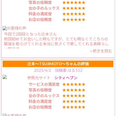
が、それ以上に反応がたまらんのです。
写真の信頼度
★★★★★★
【スタッフの対応】
女の子のルックス
★★★★★★
電話予約でいつも女性の方が対応してくれるんですが、とて
料金の満足度
★★★★★★
も丁寧で、自分にとっての最安値のイベントを教えてもらえる
お店の信頼度
★★★★★★
ので大変助かっています。今後も続けて欲しいと思います。
今回で2回目となった辻本さん
前回初めてお会いした時もですが、とても明るくてこちらの
緊張を和らげてくれる本当に気さくで癒してくれる素晴らし
い嬢です。
» 続きを読む
今回2回目という事もあり、お互いの悦びポイントも分かり合
えたプレイで前回にも増して大変盛り上がりました❗️
ここ最近年齢からかなかなか1回終わると愚息が熟睡してしま
辻本〜TSUJIMOTO〜ちゃんの評価
う事が多かったのですが、辻本さんといちゃいちゃしている
2025/4/2 投稿者:はる512
と前回も同様にめちゃくちゃ愚息が頑張ってくれます。
参照元サイト
シティヘブン
それも全て辻本さんの「癒し」と「いやらしさ」のお陰で
す。
サービスの満足度
★★★★★★
写真の信頼度
★★★★★★
前回も辻本さんが誰かに似てるな〜とモヤモヤして帰ったの
女の子のルックス
★★★★★★
ですが、帰りの電車で『あっ！黒◯華さんだ！！』
料金の満足度
★★★★★★
と思い出し、心も体もスッキリして家路につきました。
お店の信頼度
★★★★★★
こちらのお店は女の子は勿論、スタッフさんも対応が良く