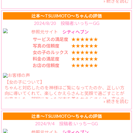
» 続きを読む
お口に入る大きさくらいに
たまらないですよぉ
袋の中でゆっくり割って
かえらちゃんと
お召し上がるお嬢様💕
辻本〜TSUJIMOTO〜ちゃんの評価
御精子を放出する瞬間✨
2024/8/20 投稿者:いっちーGG
そう、かえらさんは、
ぜひお兄様がたも
参照元サイト
シティヘブン
そんな品格あふれる御作法で
何度でも感じてください。
GAUFRESをお召しになる
サービスの満足度
★★★★★★
お忙しい暮の折
写真の信頼度
★★★★★★
わけがありませんっ✨
お店の方々も丁寧ご対応頂き
女の子のルックス
★★★★★★
幸せ極みでした。
料金の満足度
★★★★★★
窓開けっぱで
ありがとうございます。
お店の信頼度
★★★★★★
湯船で艶々な喘ぎ声から始まり、
ベッドの中でもとんでもない
野生をぶつけ合う。
【女の子について】
ちゃんと対応したのを神様はご覧になってたのか、正しい方
そんな後に
向に導いてくれて、楽しくかえらさんと笑顔で過ごすことが
GAUFRESの袋を目一杯破りっ🌋
出来ました。部屋にあった浴衣を着たかえらさんは、高めの
袋まで食べてしまいそうな勢いで
» 続きを読む
身長もありとても似合います。色々なことを想像させてくれ
一瞬にして頬張る🌊
て、垂涎ものです！ちょっと色々なところをはだけてみても
らったり、あんなコトやこんなコトも！今思い出すだけでは
辻本〜TSUJIMOTO〜ちゃんの評価
その後も豪快に缶ジュースを煽り
なぢものです…！
開け口を下から覗きこむみ飲み干すっ💦
2024/9/4 投稿者:いっちーGG
参照元サイト
シティヘブン
【料金納得度】