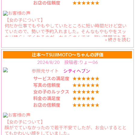
お店の信頼度
★★★★★★
だって
かえらちゃんの
【女の子について】
“全ぼかし”お写真と
何だか仕事でもやもやしていたところに短い時間だけど空い
数々の丁寧で上品なお日記
ていたので、勢いで予約入れました。そんなもやもやをスッ
から想像するのは
キリ晴らしてくれるのが、かえらさんです。短い時間でも楽
お上品で格式高い、
» 続きを読む
しくて仕方ありません。時間がたつのが早いです。本当はゆ
本指名No.1も手中におさめる
ったりゆっくりとイチャイチャしたいのがお互いの本音でし
とんでもない淑女オブ淑女。
たが。
辻本〜TSUJIMOTO〜ちゃんの評価
【料金納得度】
2024/8/20 投稿者:りょー06
否定はしません!
かえらさんのような方と遊べて、口コミ特典もいいですね。
そんな一面も見え隠れする
参照元サイト
シティヘブン
【プレイ内容】
あの瞬間があります💕
いつものイチャイチャにちょっと変化をつけてみましたが、
サービスの満足度
★★★★★★
（たまりません）
それも歓んでくれたので、そんな姿を見た自分も燃えてしま
写真の信頼度
★★★★★★
い、気持ちよく逝かせていただきました。
ドアを開けた瞬間判ります。
女の子のルックス
★★★★★★
【スタッフの対応】
そう、かえらちゃんこそは
料金の満足度
★★★★★
対応ありがとうございます。
全てのイカ臭い漢たちが幼少期に
お店の信頼度
★★★★★★
毎晩毎晩憧れた、恋い焦がれた、
あの近所のいやらしいお姉さん。
オフィスで明るく働くボイン姉さん。
【女の子について】
顔がでていなかったので若干不安でしたが、お会いするとと
そんなお姉さんに唇はおろか、
てもかわいい顔をしていました。