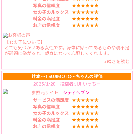
この日は、かえらちゃんを2度指名しちゃいました。満足、満
写真の信頼度
★★★★★★
足です。
女の子のルックス
★★★★★★
次回は、長いコースで指名したいと思います。
料金の満足度
★★★★★★
スタッフさんの対応も良かったです。
お店の信頼度
★★★★★★
【女の子について】
とても気づかいある女性です。身体に貼ってあるものや寝不足
が話題に挙がると、親身になって心配してくれます。
» 続きを読む
【料金納得度】
かえらさんと楽しく過ごせて、特典もつくのでお得感ありで
す！
辻本〜TSUJIMOTO〜ちゃんの評価
2025/1/28 投稿者:JIJIIいっちー
【プレイ内容】
参照元サイト
シティヘブン
ベッドに行くと、照明の調整もそこそこに笑顔でちゅうを求
めてくれるので、覆いかぶさって濃厚なキスを何度も交わし
サービスの満足度
★★★★★★
ます。するとかえらさんはセクシーモードになり、それだけ
写真の信頼度
★★★★★★
でもイキそうになってしまいます。
女の子のルックス
★★★★★★
料金の満足度
★★★★★★
【スタッフの対応】
お店の信頼度
★★★★★★
電話回数少ないのは、本当に助かります。