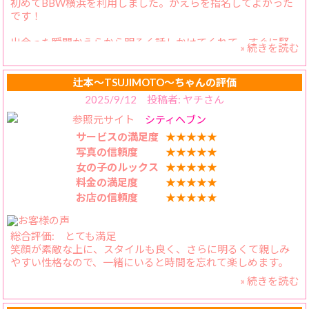
初めてBBW横浜を利用しました。かえらを指名してよかった
です！
出会った瞬間かえらから明るく話しかけてくれて、すぐに緊
» 続きを読む
張感が打ち解けることができました。その明るい性格と笑顔
がとても魅力的です！
辻本〜TSUJIMOTO〜ちゃんの評価
会話のテンポも良くて、こちらの話もよく聞いてくれるし、
2025/9/12 投稿者: ヤチさん
そしてなによりもその柔らかくて大きなおっ〇いを揉みなが
参照元サイト
シティヘブン
ら吸うのがたまりません！かえらとイチャイチャすると気持
ち良すぎてすぐ時間が経っちゃいました。
サービスの満足度
★★★★★
写真の信頼度
★★★★★
プロファイルに書いた通り、終始濃厚なキスとサービスをし
女の子のルックス
★★★★★
てくれました、とても幸せな時間を過ごしました、またリピ
料金の満足度
★★★★★
ートしたいと思います！
お店の信頼度
★★★★★
総合評価: とても満足
笑顔が素敵な上に、スタイルも良く、さらに明るくて親しみ
やすい性格なので、一緒にいると時間を忘れて楽しめます。
» 続きを読む
​見た目:​ 笑顔が素敵で、とても魅力的です。
​加えてスタイルが良く、特に大きなおっぱいは目を引きま