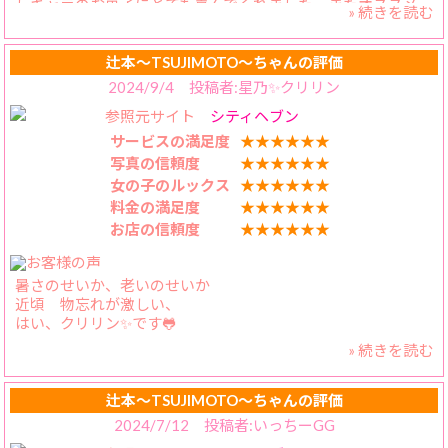
しキャラのお菓子にとても喜んでくれました。またオススメ
かえらちゃんで決まりだね！
» 続きを読む
のレシピをあげたら、すぐに作られる器用さも兼ね備えてま
す。お礼日記も書いていただき、本当にありがとうございま
とってもオススメですぞ！
した。
辻本〜TSUJIMOTO〜ちゃんの評価
【料金納得度】
2024/9/4 投稿者:星乃✨クリリン
かえらさんのような方とこの価格で遊べるのが何よりです。
参照元サイト
シティヘブン
【プレイ内容】
形のよいお胸と適度なくびれをもつ、ナイスムチムチは垂涎
サービスの満足度
★★★★★★
もの。お風呂でイチャイチャしたい場合はお湯をぬるくしな
写真の信頼度
★★★★★★
いと、長くは入れないのでご注意を。自分の拙い攻めにも、
女の子のルックス
★★★★★★
気持ちよくイッテくれて、自分も気持ちよくなってしまいま
料金の満足度
★★★★★★
す！
お店の信頼度
★★★★★★
【スタッフの対応】
丁寧に対応いただいてます。電話回数が少ないのが、助かり
ます。
暑さのせいか、老いのせいか
近頃 物忘れが激しい、
はい、クリリン✨です🐸
» 続きを読む
それでも吐息のような
いやらし〜い経験は
決して忘れません。
辻本〜TSUJIMOTO〜ちゃんの評価
2024/7/12 投稿者:いっちーGG
さて、お兄様方は、