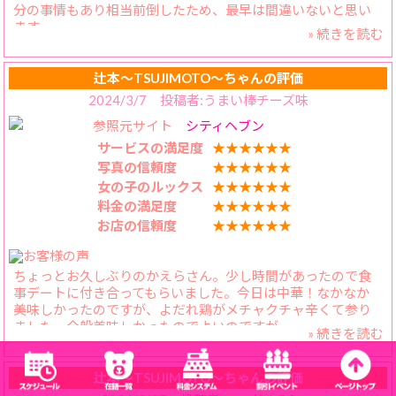
分の事情もあり相当前倒したため、最早は間違いないと思い
ます。
» 続きを読む
【料金納得度】
今回は口コミ割を利用しました。ポイント併用範囲が広がる
辻本〜TSUJIMOTO〜ちゃんの評価
といただけると、ますます遊びに行きたくなるのですが。
2024/3/7 投稿者:うまい棒チーズ味
参照元サイト
シティヘブン
【プレイ内容】
幾つかサプライズを用意させていただきました。いずれも大
サービスの満足度
★★★★★★
したものではありませんが、とても喜んでくれて私も嬉しく
写真の信頼度
★★★★★★
なりました！手配がうまくいかず、やることがスムーズにい
女の子のルックス
★★★★★★
かない状態でも、イチャイチャが優先だよね💖と言ってく
料金の満足度
★★★★★★
れ、相変わらずの濃厚ちゅうちゅうから、一緒に気持ちよく
お店の信頼度
★★★★★★
なることができました！かえらさんとのイチャイチャは最高
です！おかげ様でその後の段取りも全てこなすことが出来ま
した！
ちょっとお久しぶりのかえらさん。少し時間があったので食
事デートに付き合ってもらいました。今日は中華！なかなか
【スタッフの対応】
美味しかったのですが、よだれ鶏がメチャクチャ辛くて参り
問題なく対応いただいてます。電話連絡回数が少ないのも、
ました。全般美味しかったのでよいのですが…。
たすかります。
» 続きを読む
お腹も満腹になった所でいつものホテルへ。今回は痴女イベ
ントをお願いしました。全身アミタイツが超セクシーでした
辻本〜TSUJIMOTO〜ちゃんの評価
が、痴女マスクはキャットウーマンでちょっと笑いました。