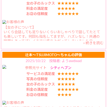
【プレイ内容】
女の子のルックス
★★★★★★
プレイ前の雰囲気と一変し、とても充実した内容です。
料金の満足度
★★★★★
ほかユーザーさんも是非お試しあれ。
お店の信頼度
★★★★★★
【スタッフの対応】
電話での応対は問題ありませんでした。
【女の子について】
事前アンケートもユーザーを満足させようという
いくら会話しても足りないくらいおしゃべりで話してたとて
取り組みがよいと感じました。
も楽しいです。何回も指名してますが、ハズレなし！共通の
是非、このまま継続してください。
話題もあってプレイまでに盛り上がってしまいました😆
» 続きを読む
【料金納得度】
許容範囲ないかな。ポイントの使いときがイマイチわからな
辻本〜TSUJIMOTO〜ちゃんの評価
いのが1つあります。
2025/10/22 投稿者: ようawdwad
【プレイ内容】
参照元サイト
シティヘブン
長い付き合いだからこそ互いの弱点を知っており、こちらの
要望にもしっかり応えてくれます♪
サービスの満足度
★★★★★★
会話してるときとのギャップにも毎回やられてしまうほど濃
写真の信頼度
★★★★★
厚で可愛い表情を見せてくれるので満足度最高です！
女の子のルックス
★★★★★
【スタッフの対応】
料金の満足度
★★★★★★
いつも丁寧に対応してくださり感謝です。
お店の信頼度
★★★★