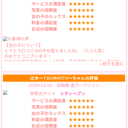
【プレイ内容】
サービスの満足度
★★★★★★
服を脱ぐと、ビーナスのような白い肌が見えます。我慢でき
写真の信頼度
★★★★★★
ず、後ろからハグしてしまいました。もちろん後ろを振り返
女の子のルックス
★★★★★★
ってもらい、濃厚キスを交わします。とてもエロいです。その
料金の満足度
★★★★★★
後も何回もキスしながら、お互いに気持ちよくなれました！
お店の信頼度
★★★★★★
【スタッフの対応】
電話回数が少ないのは、本当に助かります。
【女の子について】
とうとう口コミ100件を超えましたね。（たぶん笑）
おめでとうございます！
なかなか予約が取れない人気者。自由奔放に見えて、実は結
» 続きを読む
構気遣ってくれます。どこかビビりな一面も可愛いです。あの
時のメニュー選択は、ナイスだったよね！
辻本〜TSUJIMOTO〜ちゃんの評価
【料金納得度】
2024/12/26 投稿者:星乃✨クリリン
かえらさんのような素敵な方とこの値段で遊べるので、嬉し
参照元サイト
シティヘブン
くなりますね。
サービスの満足度
★★★★★★
【プレイ内容】
写真の信頼度
★★★★★★
この日は広いお風呂とベッドだったのですが、いつもとは少
女の子のルックス
★★★★★★
し趣向を変えた遊びができました。濃厚なキスを何度も交わ
料金の満足度
★★★★★★
し、上下入れ替わりながら攻めたり攻めてもらったりしまし
お店の信頼度
★★★★★★
た。結果、お互いに気持ちよくなれました！