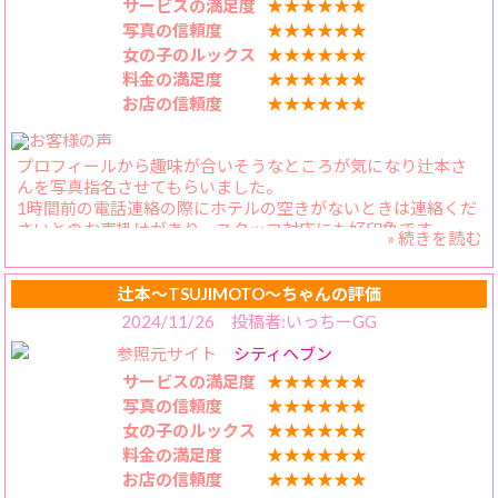
ベッドに行くと、照明の調整もそこそこに笑顔でちゅうを求
サービスの満足度
★★★★★★
めてくれるので、覆いかぶさって濃厚なキスを何度も交わし
写真の信頼度
★★★★★★
ます。かえらさんはセクシーモードになり、それを見るだけ
女の子のルックス
★★★★★★
でもイキそうになってしまいます。
料金の満足度
★★★★★★
お店の信頼度
★★★★★★
【スタッフの対応】
電話回数少ないのは、本当に助かります。
プロフィールから趣味が合いそうなところが気になり辻本さ
んを写真指名させてもらいました。
1時間前の電話連絡の際にホテルの空きがないときは連絡くだ
さいとのお声掛けがあり、スタッフ対応にも好印象です。
» 続きを読む
そのお言葉通り、周辺ホテルはどこも満室でしたがちょうど
空室になるタイミングがあり、無事時間通りに辻本さんとご
対面できて一安心。
辻本〜TSUJIMOTO〜ちゃんの評価
第一印象は綺麗なお姉さん・お話を始めると楽しいお姉さん
2024/11/26 投稿者:いっちーGG
の印象になり、この時点で辻本さんのファンになってしまう
参照元サイト
シティヘブン
人も多いのではないかと思います。
写メ日記をみて選んだ差し入れにもテンション高く喜んでく
サービスの満足度
★★★★★★
れて今度はかわいい辻本さんを見せていただいて僕もファン
写真の信頼度
★★★★★★
確定となりました。
女の子のルックス
★★★★★★
プレイの方も終始濃厚で大満足。お部屋が少々暑かったのか
料金の満足度
★★★★★★
汗ばんでしまう辻本さんがまたセクシーで興奮させてもらいま
お店の信頼度
★★★★★★
した。