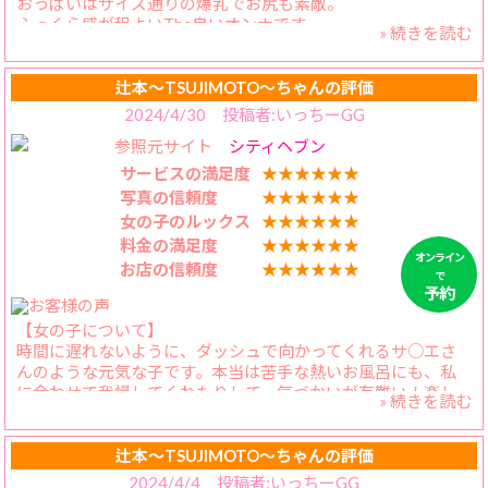
おっぱいはサイズ通りの爆乳でお尻も素敵。
【スタッフの対応】
ふっくら感が程よいThe良いオンナです。
とてもご丁寧に対応してくださりありがとうございます。
» 続きを読む
【料金納得度】
お安くて使いやすいと思います。
辻本〜TSUJIMOTO〜ちゃんの評価
2024/4/30 投稿者:いっちーGG
【プレイ内容】
参照元サイト
シティヘブン
愛嬌がある笑顔
ぶどう味のキス
サービスの満足度
★★★★★★
密着感が満載のリップ
写真の信頼度
★★★★★★
いやらしい音を立ててのフェラ
女の子のルックス
★★★★★★
感じやすいアソコ
料金の満足度
★★★★★★
恋人同士のような素股
オンライン
お店の信頼度
★★★★★★
引き出しがいっぱいある会話
で
全てがサイコーでした！
予約
【女の子について】
【スタッフの対応】
時間に遅れないように、ダッシュで向かってくれるサ○エさ
割引もして頂き、親切丁寧でとてもよい対応ですね。
んのような元気な子です。本当は苦手な熱いお風呂にも、私
に合わせて我慢してくれたりして、気づかいが有難い！楽し
» 続きを読む
いことがあるとそちらに釣られてしまうことがありますが、
それも含めて魅力的なかえらさんです。
【料金納得度】
辻本〜TSUJIMOTO〜ちゃんの評価
かえらさんのような方と遊べる割にとてもリーズナブルです
2024/4/4 投稿者:いっちーGG